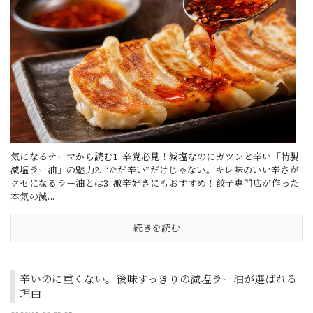
気になるテーマから読む1. 辛党必見！減塩なのにガツンと辛い「特製
減塩ラー油」の魅力2. “ただ辛い”だけじゃない。キレ味のいい辛さが
クセになるラー油とは3. 激辛好きにもおすすめ！餃子専門店が作った
本気の減...
続きを読む
辛いのに重くない。後味すっきりの減塩ラー油が選ばれる
理由