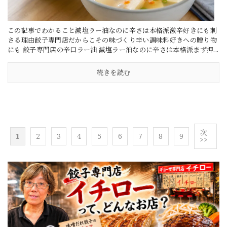
この記事でわかること減塩ラー油なのに辛さは本格派激辛好きにも刺
さる理由餃子専門店だからこその味づくり辛い調味料好きへの贈り物
にも 餃子専門店の辛口ラー油 減塩ラー油なのに辛さは本格派まず押...
続きを読む
次
1
2
3
4
5
6
7
8
9
>>