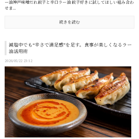
ー油神戸味噌だれ餃子と辛口ラー油 餃子好きに試してほしい組み合わ
せま...
続きを読む
減塩中でも“辛さで満足感”を足す。食事が楽しくなるラー
油活用術
2026/05/22 23:12