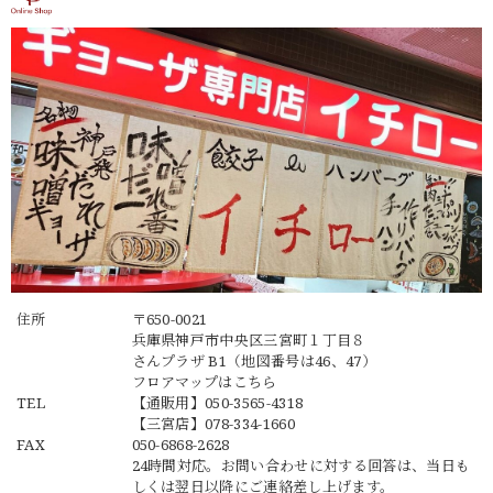
住所
〒650-0021
兵庫県神戸市中央区三宮町１丁目８
さんプラザ B1（地図番号は46、47）
フロアマップは
こちら
TEL
【通販用】
050-3565-4318
【三宮店】
078-334-1660
FAX
050-6868-2628
24時間対応。お問い合わせに対する回答は、当日も
しくは翌日以降にご連絡差し上げます。