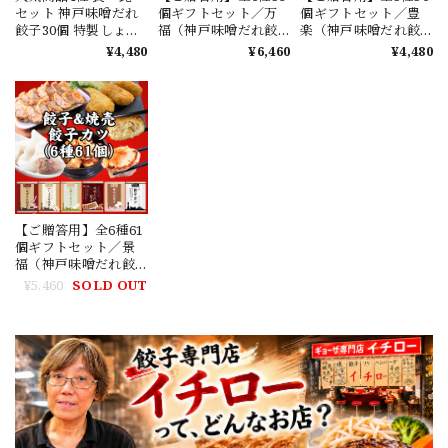
セット 神戸味噌だれ
個ギフトセット／万
個ギフトセット／豊
餃子30個 特製しょう
福（神戸味噌だれ餃
楽（神戸味噌だれ餃
が餃子30個 特製小籠
子3種、絶品水餃子12
子3種、絶品水餃子12
¥4,480
¥6,460
¥4,480
包6個 無添加焼きシュ
個、特製小籠包9個、
個、焼売8個）
ウマイ6個 味噌だれ
餃子屋さんの究極の
150mlボトル入
ハンバーグ2個）
【ご贈答用】全6種61
個ギフトセット／景
福（神戸味噌だれ餃
子3種、絶品水餃子12
¥5,460
SOLD OUT
個、焼売8個、餃子カ
ツ5個）