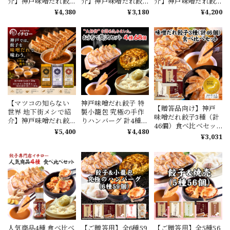
介】神戸味噌だれ餃
介】神戸味噌だれ餃
介】神戸味噌だれ餃
子50個＆餃子屋さん
子30個＆餃子屋さん
子50個＆減塩ラー油
¥4,380
¥3,180
¥4,200
のハンバーグ2個セッ
のハンバーグ2個セッ
150mlセット｜神戸三
ト｜ジャパンフード
ト｜ジャパンフード
宮・餃子専門店イチ
セレクション最高位
セレクション最高位
ロー
グランプリ受賞｜神
グランプリ受賞｜神
戸三宮・餃子専門店
戸三宮・餃子専門店
イチロー人気No.1セ
イチロー人気No.1セ
ット
ット
【マツコの知らない
神戸味噌だれ餃子 特
【贈答品向け】神戸
世界 地下街メシで紹
製小籠包 究極の手作
味噌だれ餃子3種（計
介】神戸味噌だれ餃
りハンバーグ 計4種68
46個）食べ比べセッ
子50個＆鳳凰烏龍茶3
個 総重量1.5kg超の大
¥5,400
¥4,480
ト
¥3,031
種セット｜神戸三
容量 みんなの大好物
宮・餃子専門店イチ
が詰まった！おうち
ロー
で贅沢セット
人気商品4種 食べ比べ
【ご贈答用】全6種59
【ご贈答用】全5種56