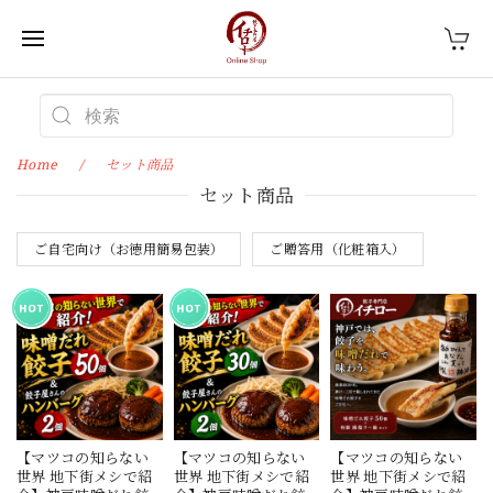
Home
セット商品
セット商品
ご自宅向け（お徳用簡易包装）
ご贈答用（化粧箱入）
【マツコの知らない
【マツコの知らない
【マツコの知らない
世界 地下街メシで紹
世界 地下街メシで紹
世界 地下街メシで紹