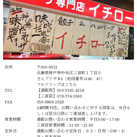
住所
〒650-0021
兵庫県神戸市中央区三宮町１丁目８
さんプラザ B1（地図番号は46、47）
フロアマップは
こちら
TEL
【通販用】
050-3565-4318
【三宮店】
078-334-1660
FAX
050-6868-2628
24時間対応。お問い合わせに対する回答は、当日も
しくは翌日以降にご連絡差し上げます。
営業時間
通販お問い合わせ営業時間：平日9:00〜17:00
三宮店営業時間：11:30～21:00
定休日
通販お問い合わせ定休日：※土・日祝・GW・お
盆・年末年始