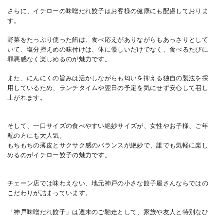
さらに、イチローの味噌だれ餃子はお客様の健康にも配慮しておりま
す。
野菜をたっぷり使った餡は、食べ応えがありながらもあっさりとして
いて、塩分控えめの味付けは、体に優しいだけでなく、食べるたびに
罪悪感なく楽しめるのが魅力です。
また、にんにくの旨みは活かしながらも匂いを抑える独自の製法を採
用しているため、ランチタイムや翌日の予定を気にせず安心して召し
上がれます。
そして、一口サイズの食べやすい絶妙サイズが、女性やお子様、ご年
配の方にも大人気。
もちもちの薄皮とサクサク感のバランスが絶妙で、誰でも気軽に楽し
めるのがイチロー餃子の魅力です。
チェーン店では味わえない、地元神戸の小さな餃子屋さんならではの
こだわりが詰まっています。
「神戸味噌だれ餃子」は週末のご馳走として、家族や友人と特別なひ