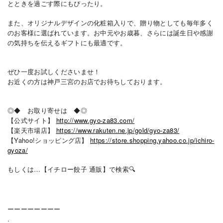
とときを過ごす際にもぴったり。
また、オリジナルデザインの化粧箱入りで、贈り物としても毎年多く
のお客様に選ばれています。お中元やお歳暮、さらには誕生日や感謝
の気持ちを伝えるギフトにも最適です。
ぜひ一度お試しくださいませ！
お近くの方は神戸三宮のお店でお待ちしております。
◎◆ お取り寄せは ◆◎
【公式サイト】
http://www.gyo-za83.com/
【楽天市場店】
https://www.rakuten.ne.jp/gold/gyo-za83/
【Yahoo!ショッピング店】
https://store.shopping.yahoo.co.jp/ichiro-
gyoza/
もしくは…【イチロー餃子 通販】で検索🔍
ーーーーーーーー
.