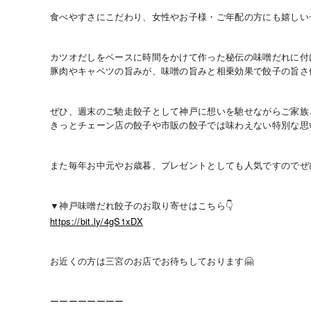
食べやすさにこだわり、女性やお子様・ご年配の方にも嬉しい
カツオだしをベースに時間をかけて作った秘伝の味噌だれに付
豚肉やキャベツの旨みが、味噌の旨みと相乗効果で餃子の旨さ
ぜひ、週末のご馳走餃子として神戸に想いを馳せながらご家族
きっとチェーン店の餃子や市販の餃子では味わえない特別な思
また毎年お中元やお歳暮、プレゼントとしても人気ですのでぜ
▼神戸味噌だれ餃子のお取り寄せはこちら👇
https://bit.ly/4gS1xDX
お近くの方は三宮のお店でお待ちしております🤗
ーーーーーーーー