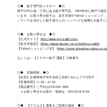
.
◎◆ 餃子専門店イチロー ◆◎
神戸の中心地・三宮にある餃子専門店。1950年頃に神戸で
います。お取り寄せ餃子は、楽天市場やYahoo!ショッピン
ノウハウを活かした餃子屋さんのハンバーグも味噌だれ餃子に
.
.
◎◆ お取り寄せは ◆◎
【公式サイト】
http://www.gyo-za83.com/
【楽天市場店】
https://www.rakuten.ne.jp/gold/gyo-za83/
【Yahoo!ショッピング店】
https://store.shopping.yahoo.co.jp
もしくは…【イチロー餃子 通販】で検索🔍
.
.
◎◆ 店舗情報 ◆◎
【住所】兵庫県神戸市中央区三宮町1-8さんプラザB1F
【営業時間】11:30～21:00
【電話番号】ご予約は078-334-1660
≫お取り寄せやお取引・取材は：050-5216-4704
.
.
◎◆ 【アクセス】電車をご利用の場合 ◆◎