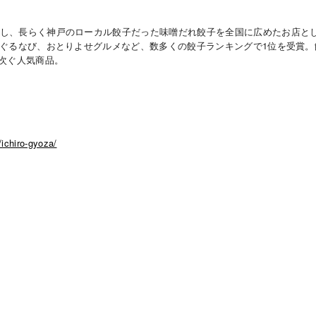
誕生し、長らく神戸のローカル餃子だった味噌だれ餃子を全国に広めたお店と
グ、ぐるなび、おとりよせグルメなど、数多くの餃子ランキングで1位を受賞
次ぐ人気商品。
/ichiro-gyoza/