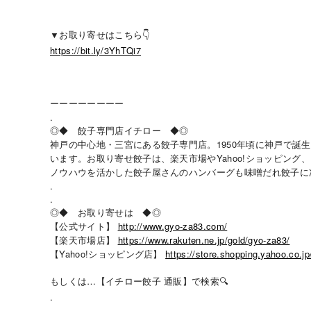
▼お取り寄せはこちら👇
https://bit.ly/3YhTQi7
ーーーーーーーー
.
◎◆ 餃子専門店イチロー ◆◎
神戸の中心地・三宮にある餃子専門店。1950年頃に神戸で
います。お取り寄せ餃子は、楽天市場やYahoo!ショッピン
ノウハウを活かした餃子屋さんのハンバーグも味噌だれ餃子に
.
.
◎◆ お取り寄せは ◆◎
【公式サイト】
http://www.gyo-za83.com/
【楽天市場店】
https://www.rakuten.ne.jp/gold/gyo-za83/
【Yahoo!ショッピング店】
https://store.shopping.yahoo.co.jp
もしくは…【イチロー餃子 通販】で検索🔍
.
.