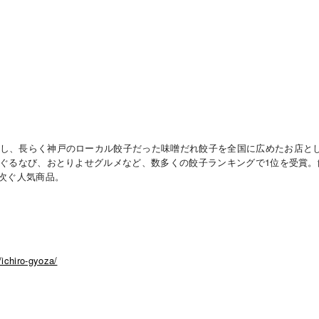
誕生し、長らく神戸のローカル餃子だった味噌だれ餃子を全国に広めたお店と
グ、ぐるなび、おとりよせグルメなど、数多くの餃子ランキングで1位を受賞
次ぐ人気商品。
/ichiro-gyoza/