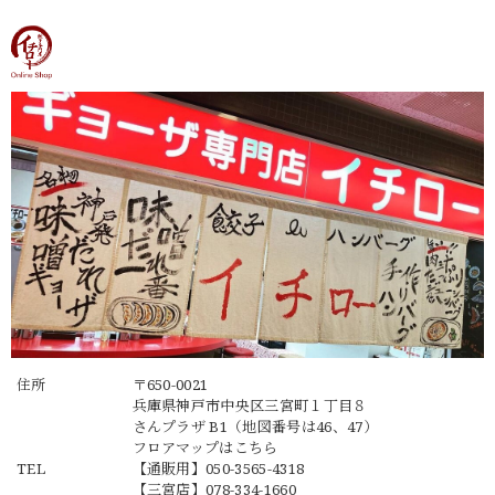
住所
〒650-0021
兵庫県神戸市中央区三宮町１丁目８
さんプラザ B1（地図番号は46、47）
フロアマップは
こちら
TEL
【通販用】
050-3565-4318
【三宮店】
078-334-1660