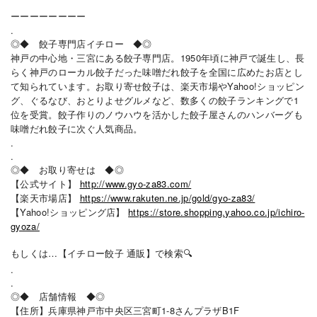
ーーーーーーーー
.
◎◆ 餃子専門店イチロー ◆◎
神戸の中心地・三宮にある餃子専門店。1950年頃に神戸で誕生し、長
らく神戸のローカル餃子だった味噌だれ餃子を全国に広めたお店とし
て知られています。お取り寄せ餃子は、楽天市場やYahoo!ショッピン
グ、ぐるなび、おとりよせグルメなど、数多くの餃子ランキングで1
位を受賞。餃子作りのノウハウを活かした餃子屋さんのハンバーグも
味噌だれ餃子に次ぐ人気商品。
.
.
◎◆ お取り寄せは ◆◎
【公式サイト】
http://www.gyo-za83.com/
【楽天市場店】
https://www.rakuten.ne.jp/gold/gyo-za83/
【Yahoo!ショッピング店】
https://store.shopping.yahoo.co.jp/ichiro-
gyoza/
もしくは…【イチロー餃子 通販】で検索🔍
.
.
◎◆ 店舗情報 ◆◎
【住所】兵庫県神戸市中央区三宮町1-8さんプラザB1F