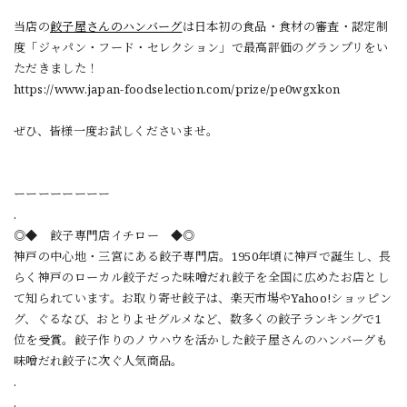
当店の
餃子屋さんのハンバーグ
は日本初の食品・食材の審査・認定制
度「ジャパン・フード・セレクション」で最高評価のグランプリをい
ただきました！
https://www.japan-foodselection.com/prize/pe0wgxkon
ぜひ、皆様一度お試しくださいませ。
ーーーーーーーー
.
◎◆ 餃子専門店イチロー ◆◎
神戸の中心地・三宮にある餃子専門店。1950年頃に神戸で誕生し、長
らく神戸のローカル餃子だった味噌だれ餃子を全国に広めたお店とし
て知られています。お取り寄せ餃子は、楽天市場やYahoo!ショッピン
グ、ぐるなび、おとりよせグルメなど、数多くの餃子ランキングで1
位を受賞。餃子作りのノウハウを活かした餃子屋さんのハンバーグも
味噌だれ餃子に次ぐ人気商品。
.
.