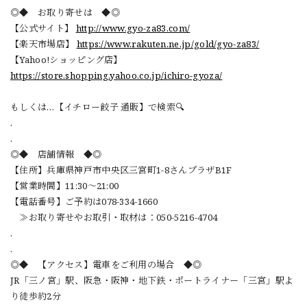
◎◆ お取り寄せは ◆◎
【公式サイト】
http://www.gyo-za83.com/
【楽天市場店】
https://www.rakuten.ne.jp/gold/gyo-za83/
【Yahoo!ショッピング店】
https://store.shopping.yahoo.co.jp/ichiro-gyoza/
もしくは…【イチロー餃子 通販】で検索🔍
.
.
◎◆ 店舗情報 ◆◎
【住所】兵庫県神戸市中央区三宮町1-8さんプラザB1F
【営業時間】11:30～21:00
【電話番号】ご予約は078-334-1660
≫お取り寄せやお取引・取材は：050-5216-4704
.
.
◎◆ 【アクセス】電車をご利用の場合 ◆◎
JR「三ノ宮」駅、阪急・阪神・地下鉄・ポートライナー「三宮」駅よ
り徒歩約2分