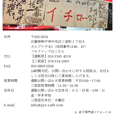
住所
〒650-0021
兵庫県神戸市中央区三宮町１丁目８
さんプラザ B1（地図番号は46、47）
フロアマップは
こちら
TEL
【通販用】
050-3565-4318
【三宮店】
078-334-1660
FAX
050-6868-2628
24時間対応。お問い合わせに対する回答は、当日も
しくは翌日以降にご連絡差し上げます。
営業時間
通販お問い合わせ営業時間：平日9:00〜17:00
三宮店営業時間：11:30～21:00
定休日
通販お問い合わせ定休日：※土・日祝・GW・お
盆・年末年始
三宮店定休日：水曜日
E-mail
info@gyo-za83.com
餃子専門店イチローとは