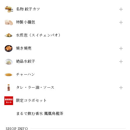
名物 餃子カツ
特製小籠包
水煎包（スイチェンパオ）
焼き焼売
絶品水餃子
チャーハン
タレ・ラー油・ソース
限定コラボセット
まるで飲む香水 鳳凰烏龍茶
SHOP INFO