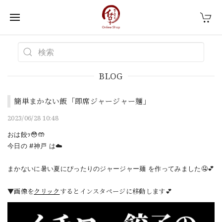
BLOG
簡単まかない飯「即席ジャージャー麺」
2023/06/28 10:48
おは餃ｯ😳🤲
今日の
#神戸
は☁️
まかないに暑い夏にぴったりのジャージャー麺 を作ってみました🤤💕
▼画像を
クリック
するとインスタページに移動します
💕