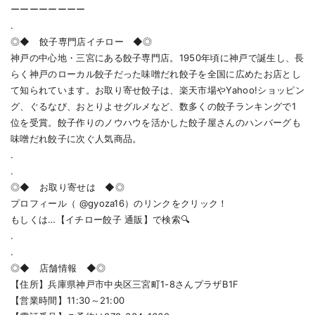
ーーーーーーーー
.
◎◆ 餃子専門店イチロー ◆◎
神戸の中心地・三宮にある餃子専門店。1950年頃に神戸で誕生し、長
らく神戸のローカル餃子だった味噌だれ餃子を全国に広めたお店とし
て知られています。お取り寄せ餃子は、楽天市場やYahoo!ショッピン
グ、ぐるなび、おとりよせグルメなど、数多くの餃子ランキングで1
位を受賞。餃子作りのノウハウを活かした餃子屋さんのハンバーグも
味噌だれ餃子に次ぐ人気商品。
.
.
◎◆ お取り寄せは ◆◎
プロフィール（
@gyoza16
）のリンクをクリック！
もしくは…【イチロー餃子 通販】で検索🔍
.
.
◎◆ 店舗情報 ◆◎
【住所】兵庫県神戸市中央区三宮町1-8さんプラザB1F
【営業時間】11:30～21:00