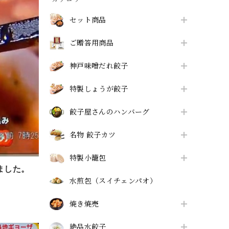
セット商品
ご贈答用商品
神戸味噌だれ餃子
特製しょうが餃子
餃子屋さんのハンバーグ
名物 餃子カツ
特製小籠包
ました。
水煎包（スイチェンパオ）
焼き焼売
絶品水餃子