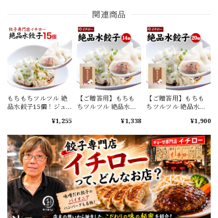
関連商品
もちもちツルツル 絶
【ご贈答用】もちも
【ご贈答用】もちも
品水餃子15個！ジュ
ちツルツル 絶品水餃
ちツルツル 絶品水餃
ーシーな肉汁！豚肉
子14個（化粧箱入）
子20個（化粧箱入）
¥1,255
¥1,338
¥1,900
と野菜のうま味たっ
ジューシーな肉汁！
ジューシーな肉汁！
ぷり！
豚肉と野菜のうま味
豚肉と野菜のうま味
たっぷり！
たっぷり！