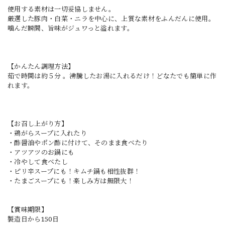
使用する素材は一切妥協しません。
厳選した豚肉・白菜・ニラを中心に、上質な素材をふんだんに使用。
噛んだ瞬間、旨味がジュワっと溢れます。
【かんたん調理方法】
茹で時間は約５分 。沸騰したお湯に入れるだけ！どなたでも簡単に作
れます。
【お召し上がり方】
・鶏がらスープに入れたり
・酢醤油やポン酢に付けて、そのまま食べたり
・アツアツのお鍋にも
・冷やして食べたし
・ピリ辛スープにも！キムチ鍋も相性抜群！
・たまごスープにも！楽しみ方は無限大！
【賞味期限】
製造日から150日