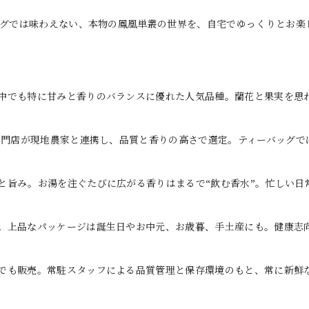
ッグでは味わえない、本物の鳳凰単叢の世界を、自宅でゆっくりとお楽
中でも特に甘みと香りのバランスに優れた人気品種。蘭花と果実を思
専門店が現地農家と連携し、品質と香りの高さで選定。ティーバッグで
と旨み。お湯を注ぐたびに広がる香りはまるで“飲む香水”。忙しい日
。上品なパッケージは誕生日やお中元、お歳暮、手土産にも。健康志
でも販売。常駐スタッフによる品質管理と保存環境のもと、常に新鮮