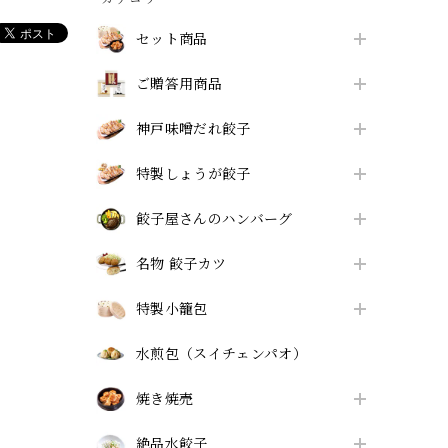
セット商品
ご贈答用商品
神戸味噌だれ餃子
特製しょうが餃子
餃子屋さんのハンバーグ
名物 餃子カツ
特製小籠包
水煎包（スイチェンパオ）
焼き焼売
絶品水餃子