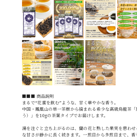
■■■ 商品説明
まるで“花蜜を飲む”ような、甘く華やかな香り。
中国・鳳凰山の単一茶樹から摘まれる希少な高級烏龍茶「
う）」を10gの茶葉タイプでお届けします。
湯を注ぐと立ち上がるのは、蘭の花と熟した果実を思わせ
な甘さが静かに長く続きます。一煎目から多煎目まで、香