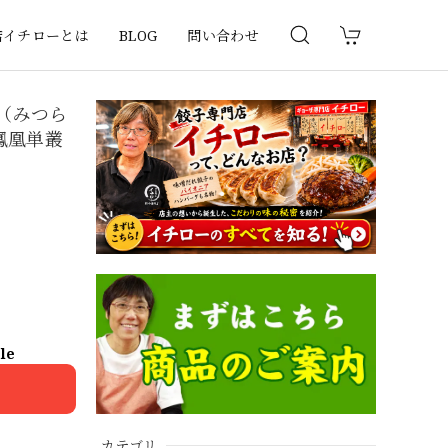
店イチローとは
BLOG
問い合わせ
（みつら
鳳凰単叢
ble
カテゴリ